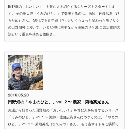
田野畑の「おいしい！」を育む人を紹介するシリーズをスタートしま
す。 その第１弾「うみのひと。」で登場するのは、漁師・佐藤広為（ひ
ろため）さん。 50代でも青年部（!?）というちょっと変わったモノサシ
の田野畑村において、いまだ40代前半ながら漁協のサケ漁 自営定置網大
謀という重責を務める佐藤さ...
2016.05.20
田野畑の「やまのひと。」vol.２〜 農家・菊地英光さん
先週から始まった田野畑の「おいしい！」を育む人を紹介するシリーズ
「うみのひと。」vol.１〜 漁師・佐藤広為さんにつづくのは、「やまの
ひと。」vol.２〜 菊地英光（ひでみつ）さん。 もう当サイトをご訪問く