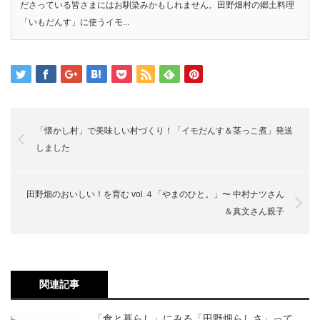
ださっている皆さまにはお馴染みかもしれません。田野畑村の郷土料理
「いもだんす」に使うイモ...
「懐かし村」で美味しい村づくり！「イモだんす＆茎っこ煮」発送
しました
田野畑のおいしい！を育む vol.４「やまのひと。」〜 中村ナツさん
＆真文さん親子
関連記事
「食と暮らし」にみる「田野畑らしさ」って