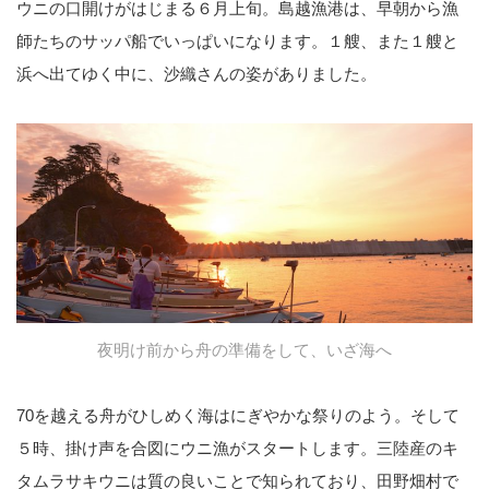
ウニの口開けがはじまる６月上旬。島越漁港は、早朝から漁
師たちのサッパ船でいっぱいになります。１艘、また１艘と
浜へ出てゆく中に、沙織さんの姿がありました。
夜明け前から舟の準備をして、いざ海へ
70を越える舟がひしめく海はにぎやかな祭りのよう。そして
５時、掛け声を合図にウニ漁がスタートします。三陸産のキ
タムラサキウニは質の良いことで知られており、田野畑村で