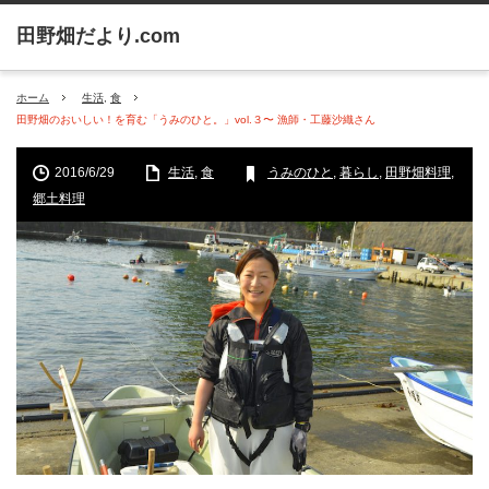
ホーム
生活
,
食
田野畑のおいしい！を育む「うみのひと。」vol.３〜 漁師・工藤沙織さん
2016/6/29
生活
,
食
うみのひと
,
暮らし
,
田野畑料理
,
郷土料理