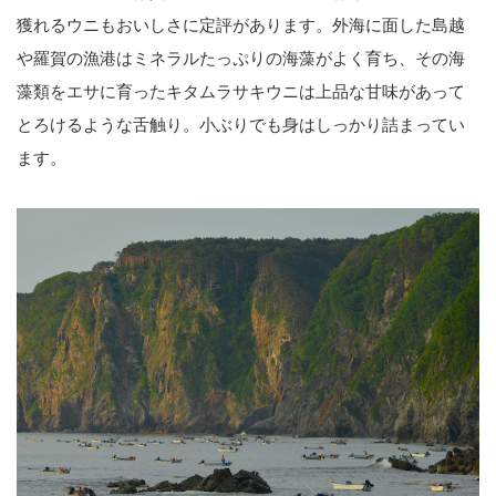
獲れるウニもおいしさに定評があります。外海に面した島越
や羅賀の漁港はミネラルたっぷりの海藻がよく育ち、その海
藻類をエサに育ったキタムラサキウニは上品な甘味があって
とろけるような舌触り。小ぶりでも身はしっかり詰まってい
ます。