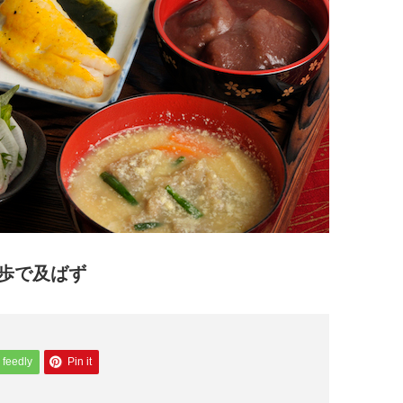
歩で及ばず
feedly
Pin it