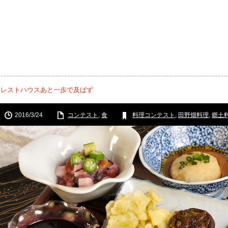
橋レストハウスあと一歩で及ばず
2016/3/24
コンテスト
,
食
料理コンテスト
,
田野畑料理
,
郷土