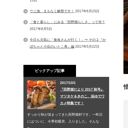
13日
ウニ漁、まもなく解禁です！
2017年6月23日
「食と暮らし」にみる「田野畑らしさ」って何？
2017年6月5日
今日も元気に「食改さんが行く！」〜 その２『か
ぼちゃと小豆のいとこ煮』編
2017年5月22日
ピックアップ記事
2017/10/1
『田野畑だより 2017 秋号』
マツタケ＆きのこ、浜ゆでワ
カメ特集です！
すっかり秋が深まってきた田野畑村です。一昨日
にはついに、今季初暖房、入りました。そんな