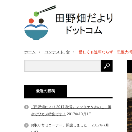
ホーム
コンテスト
,
食
惜しくも連覇ならず！思惟大
最近の投稿
『田野畑だより 2017 秋号』マツタケ＆きのこ、浜
ゆでワカメ特集です！
2017年10月1日
お取り寄せコーナー、開設しました！
2017年7月