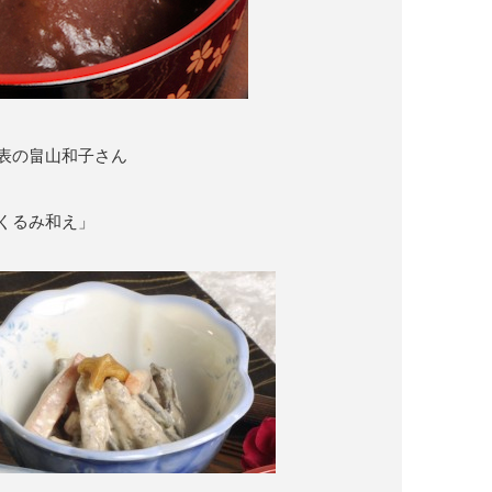
表の畠山和子さん
くるみ和え」