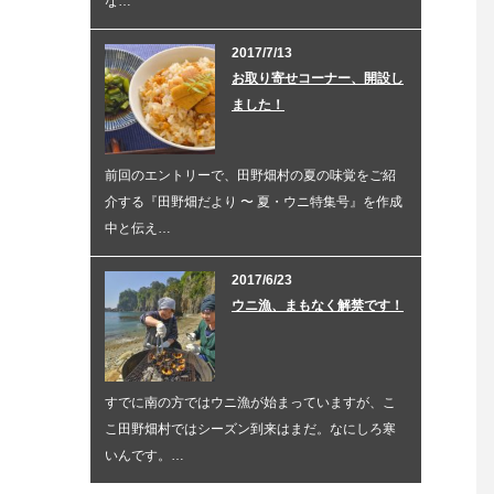
な…
2017/7/13
お取り寄せコーナー、開設し
ました！
前回のエントリーで、田野畑村の夏の味覚をご紹
介する『田野畑だより 〜 夏・ウニ特集号』を作成
中と伝え…
2017/6/23
ウニ漁、まもなく解禁です！
すでに南の方ではウニ漁が始まっていますが、こ
こ田野畑村ではシーズン到来はまだ。なにしろ寒
いんです。…