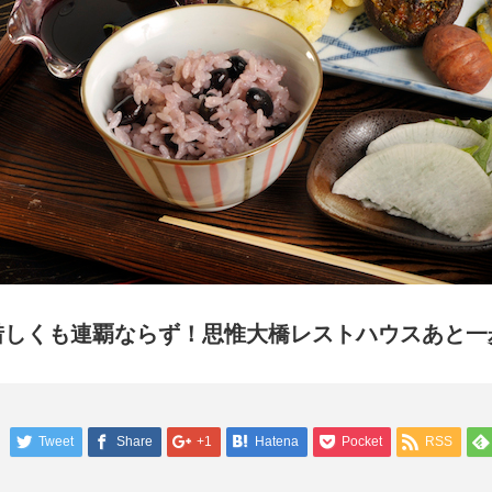
惜しくも連覇ならず！思惟大橋レストハウスあと一
Tweet
Share
+1
Hatena
Pocket
RSS