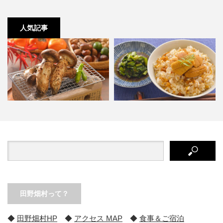
人気記事
『田野畑だより 2017 秋号』マツ
お取り寄せコーナー、開設しまし
タケ＆きのこ、浜ゆで…
た！
田野畑村って？
◆
田野畑村HP
◆
アクセス MAP
◆
食事＆ご宿泊