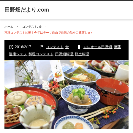
ホーム
コンテスト
,
食
料理コンテスト始動！今年はテーマ自由で自信の品をご披露します！
2016/2/17
コンテスト
,
食
ロレオール田野畑
,
伊藤
勝康シェフ
,
料理コンテスト
,
田野畑料理
,
郷土料理