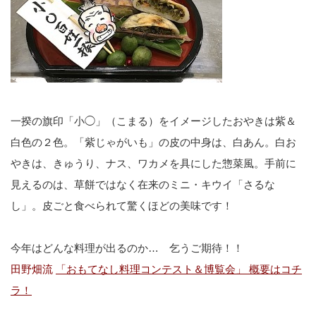
一揆の旗印「小◯」（こまる）をイメージしたおやきは紫＆
白色の２色。「紫じゃがいも」の皮の中身は、白あん。白お
やきは、きゅうり、ナス、ワカメを具にした惣菜風。手前に
見えるのは、草餅ではなく在来のミニ・キウイ「さるな
し」。皮ごと食べられて驚くほどの美味です！
今年はどんな料理が出るのか… 乞うご期待！！
田野畑流
「おもてなし料理コンテスト＆博覧会」 概要はコチ
ラ！