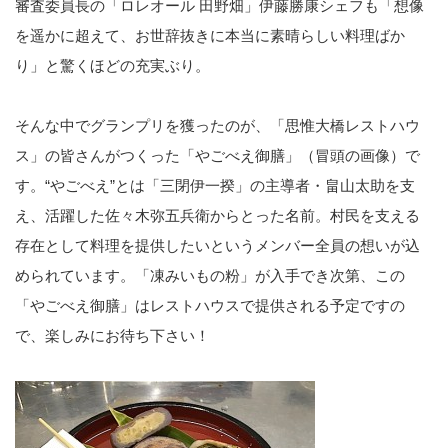
審査委員長の「ロレオール 田野畑」伊藤勝康シェフも「想像
を遥かに超えて、お世辞抜きに本当に素晴らしい料理ばか
り」と驚くほどの充実ぶり。
そんな中でグランプリを獲ったのが、「思惟大橋レストハウ
ス」の皆さんがつくった「やごべえ御膳」（冒頭の画像）で
す。“やごべえ”とは「三閉伊一揆」の主導者・畠山太助を支
え、活躍した佐々木弥五兵衛からとった名前。村民を支える
存在として料理を提供したいというメンバー全員の想いが込
められています。「凍みいもの粉」が入手でき次第、この
「やごべえ御膳」はレストハウスで提供される予定ですの
で、楽しみにお待ち下さい！