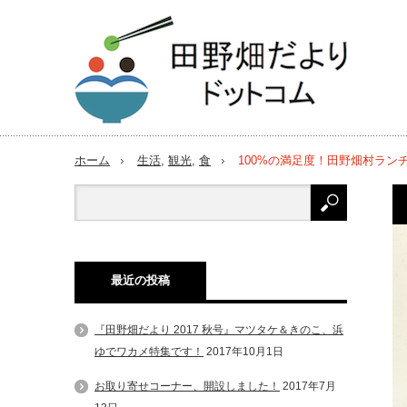
ホーム
生活
,
観光
,
食
100%の満足度！田野畑村ラン
最近の投稿
『田野畑だより 2017 秋号』マツタケ＆きのこ、浜
ゆでワカメ特集です！
2017年10月1日
お取り寄せコーナー、開設しました！
2017年7月