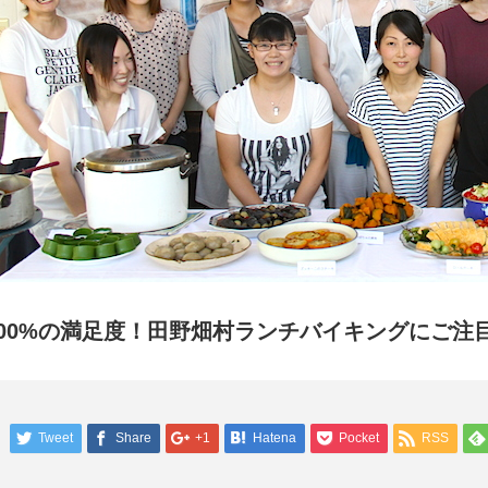
100%の満足度！田野畑村ランチバイキングにご注
Tweet
Share
+1
Hatena
Pocket
RSS