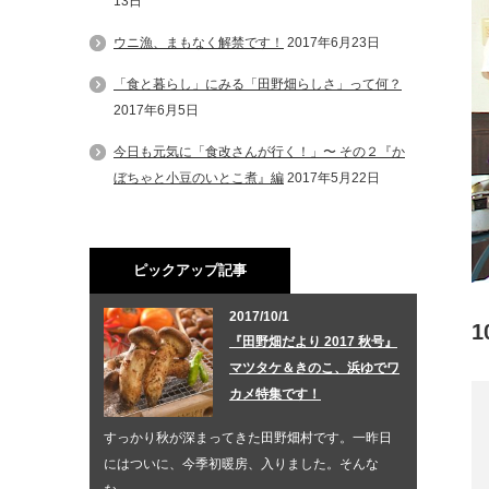
13日
ウニ漁、まもなく解禁です！
2017年6月23日
「食と暮らし」にみる「田野畑らしさ」って何？
2017年6月5日
今日も元気に「食改さんが行く！」〜 その２『か
ぼちゃと小豆のいとこ煮』編
2017年5月22日
ピックアップ記事
2017/10/1
『田野畑だより 2017 秋号』
マツタケ＆きのこ、浜ゆでワ
カメ特集です！
すっかり秋が深まってきた田野畑村です。一昨日
にはついに、今季初暖房、入りました。そんな