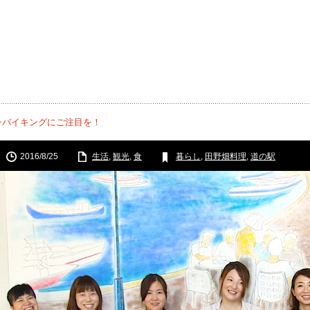
チバイキングにご注目を！
2016/8/25
生活
,
観光
,
食
暮らし
,
田野畑料理
,
道の駅