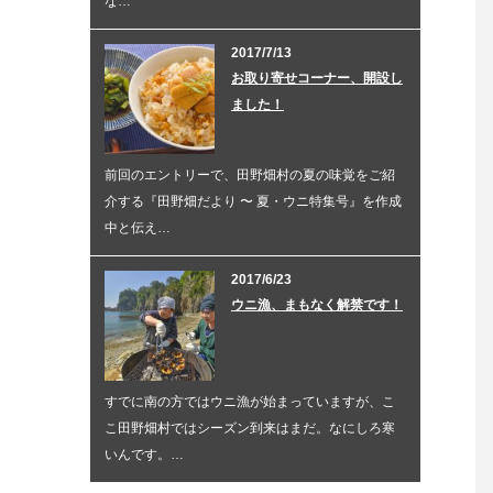
な…
2017/7/13
お取り寄せコーナー、開設し
ました！
前回のエントリーで、田野畑村の夏の味覚をご紹
介する『田野畑だより 〜 夏・ウニ特集号』を作成
中と伝え…
2017/6/23
ウニ漁、まもなく解禁です！
すでに南の方ではウニ漁が始まっていますが、こ
こ田野畑村ではシーズン到来はまだ。なにしろ寒
いんです。…