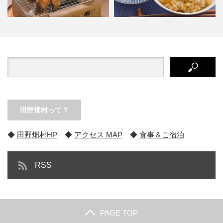
『田野畑だより 2017 秋号』マツ
お取り寄せコーナー、開設しまし
タケ＆きのこ、浜ゆで…
た！
田野畑村って？
◆
田野畑村HP
◆
アクセス MAP
◆
食事＆ご宿泊
RSS
PAGE TOP