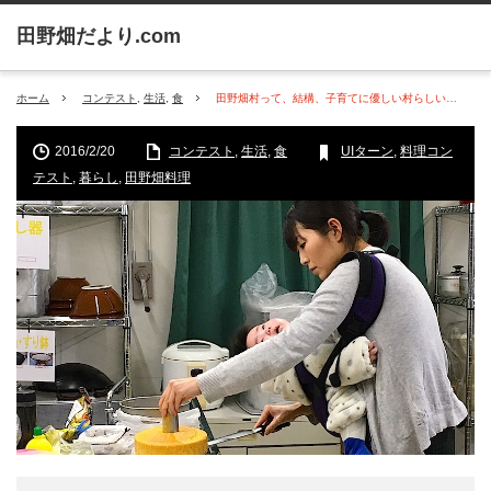
ホーム
コンテスト
,
生活
,
食
田野畑村って、結構、子育てに優しい村らしい…
2016/2/20
コンテスト
,
生活
,
食
UIターン
,
料理コン
テスト
,
暮らし
,
田野畑料理