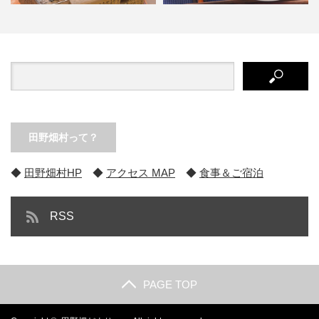
『田野畑だより 2017 秋号』マツ
お取り寄せコーナー、開設しまし
タケ＆きのこ、浜ゆで…
た！
田野畑村って？
◆
田野畑村HP
◆
アクセス MAP
◆
食事＆ご宿泊
RSS
PAGE TOP